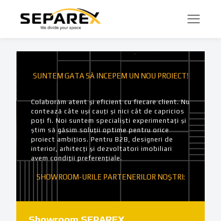
SUNTEM GATA SĂ INCEPEM UN NOU PROIECT!
Colaborăm atent și eficient cu fiecare client. Nu
contează câte uși cauți și nici cât de capricios
poți fi. Noi suntem specialiști experimentați și
știm să găsim soluții optime pentru orice
proiect ambițios. Pentru B2B, designeri de
interior, arhitecți și dezvoltatori imobiliari
avem condiții preferențiale.
SHOWROOM-URILE PARTENERILOR NOȘTRI:
Showroom SEPAREX