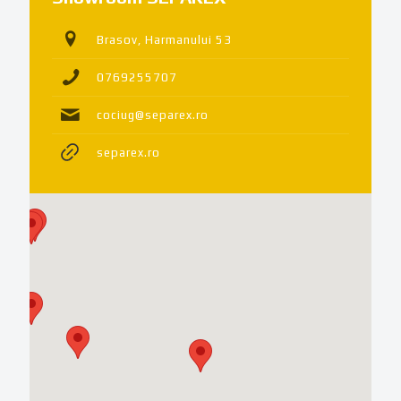
Brasov, Harmanului 53
0769255707
cociug@separex.ro
separex.ro