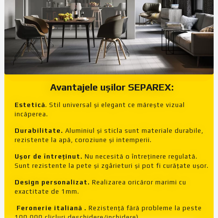
Avantajele ușilor
SEPAREX:
Estetică
. Stil universal și elegant ce mărește vizual
incăperea.
Durabilitate.
Aluminiul și sticla sunt materiale durabile,
rezistente la apă, coroziune și intemperii.
Ușor de întreținut.
Nu necesită o întreținere regulată.
Sunt rezistente la pete și zgârieturi și pot fi curățate ușor.
Design personalizat.
Realizarea oricăror marimi cu
exactitate de 1mm.
Feronerie italiană .
Rezistență fără probleme la peste
100 000 clicluri deschidere/inchidere)