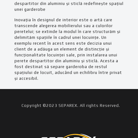
despartitor din aluminiu și sticlă redefinește spațiul
unei garderobe
Inovația în designul de interior este o artă care
transcende alegerea mobilierului sau a culorilor
peretelui; se extinde la modul în care structurăm și
delimităm spațiile în cadrul unei locuințe. Un
exemplu recent în acest sens este decizia unui
client de a adăuga un element de distincție și
funcționalitate locuinței sale, prin instalarea unui
perete despartitor din aluminiu și sticlă. Acesta a
fost destinat să separe garderoba de restul
spațiului de locuit, aducând un echilibru între privat
și accesibil.
Copyright ©2023 SEPAREX. All rights Reserved.