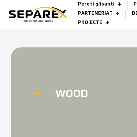
Pereti glisanti
P
PARTENERIAT
D
PROIECTE
WOOD