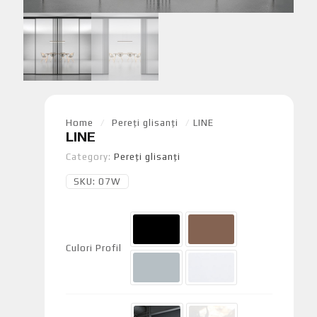
Home
/
Pereți glisanți
/
LINE
LINE
Category:
Pereți glisanți
SKU:
07W
Culori Profil