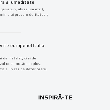
ură și umeditate
ârieturi, abraziuni etc.),
uminiului precum duritatea și
ente europene(Italia,
 de instalat, ci și de
ul unei mutări. În plus,
iclei în caz de deteriorare.
INSPIRĂ-TE