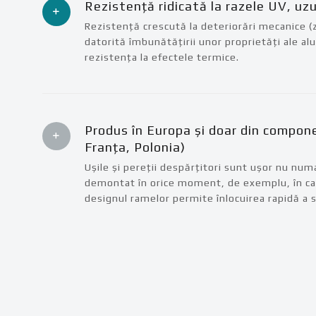
Rezistență ridicată la razele UV, uz
Rezistență crescută la deteriorări mecanice (zg
datorită îmbunătățirii unor proprietăți ale al
rezistența la efectele termice.
Produs în Europa și doar din compon
Franța, Polonia)
Ușile și pereții despărțitori sunt ușor nu numai
demontat în orice moment, de exemplu, în caz
designul ramelor permite înlocuirea rapidă a st