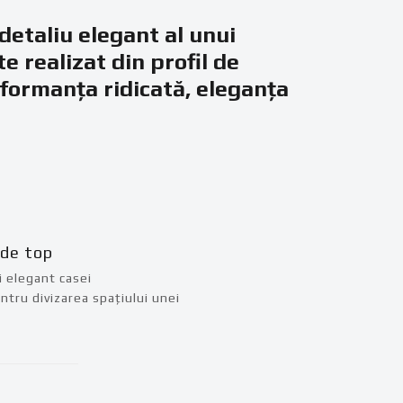
detaliu elegant al unui
e realizat din profil de
rformanța ridicată, eleganța
 de top
i elegant casei
tru divizarea spațiului unei